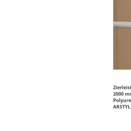
Zierleis
2000 m
Polyur
ARSTYL