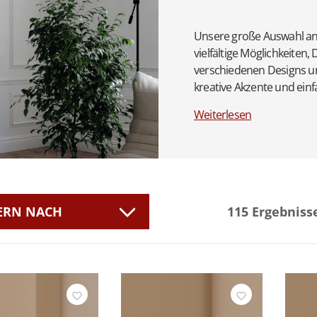
Unsere große Auswahl an 
vielfältige Möglichkeiten,
verschiedenen Designs und 
kreative Akzente und ein
Weiterlesen
TERN NACH
115
Ergebniss
eller
Befestigung
nschaft
Farbe