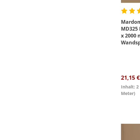
Mardom
MD325 P
x 2000
Wandsp
Wandka
21,15 
Inhalt: 
Meter)