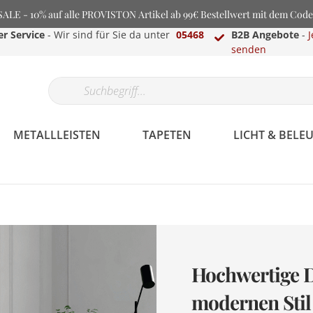
LE - 10% auf alle PROVISTON Artikel ab 99€ Bestellwert mit dem Cod
r Service
- Wir sind für Sie da unter
05468
B2B Angebote
-
J
senden
METALLLEISTEN
TAPETEN
LICHT & BEL
Hochwertige D
modernen Stil