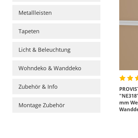
Sockelleisten
Metallleisten
Läng
Montageanleitung für
Bodenprofile
Tapeten
Wass
Montageanleitung für
3D Wandpaneele
Licht & Beleuchtung
Vliestapete tapezieren
Wohndeko & Wanddeko
Zubehör & Info
PROVIST
"NE318"
mm Wei
Montage Zubehör
Wandde
Hochwe