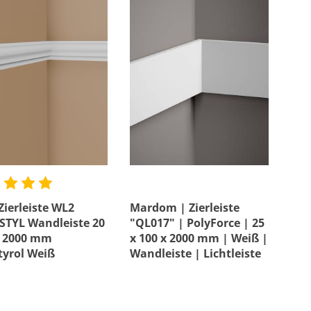
ierleiste WL2
Mardom | Zierleiste
TYL Wandleiste 20
"QL017" | PolyForce | 25
x 2000 mm
x 100 x 2000 mm | Weiß |
tyrol Weiß
Wandleiste | Lichtleiste