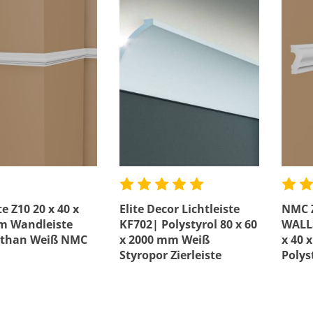
te Z10 20 x 40 x
Elite Decor Lichtleiste
NMC Z
m Wandleiste
KF702| Polystyrol 80 x 60
WALLS
ethan Weiß NMC
x 2000 mm Weiß
x 40 
Styropor Zierleiste
Polys