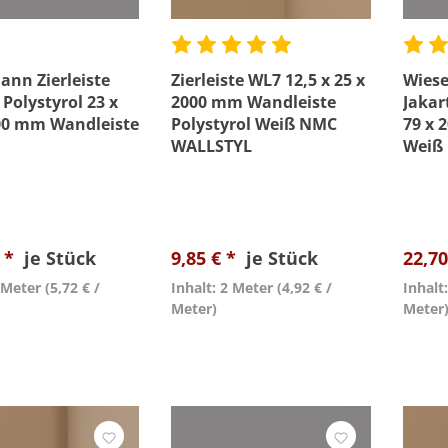
nn Zierleiste
Zierleiste WL7 12,5 x 25 x
Wiese
 Polystyrol 23 x
2000 mm Wandleiste
Jakar
00 mm Wandleiste
Polystyrol Weiß NMC
79 x 
WALLSTYL
Weiß
€ *
je Stück
9,85 € *
je Stück
22,70
2 Meter
(5,72 € /
Inhalt: 2 Meter
(4,92 € /
Inhalt
Meter)
Meter