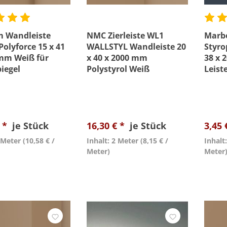
 Wandleiste
NMC Zierleiste WL1
Marbe
olyforce 15 x 41
WALLSTYL Wandleiste 20
Styro
 mm Weiß für
x 40 x 2000 mm
38 x 
iegel
Polystyrol Weiß
Leist
ssette
€ *
je Stück
16,30 € *
je Stück
3,45 
2 Meter
(10,58 € /
Inhalt: 2 Meter
(8,15 € /
Inhalt
Meter)
Meter