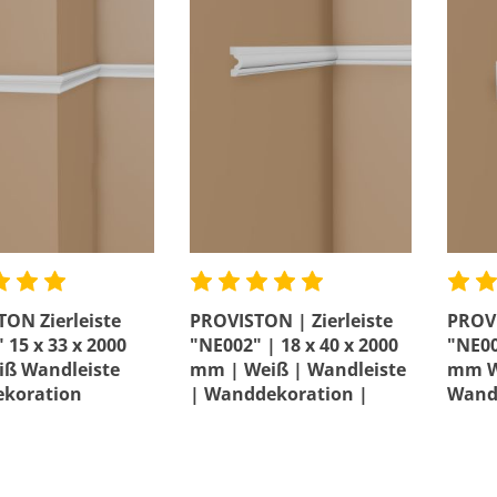
e
Material
erfest
Preis
ON Zierleiste
PROVISTON | Zierleiste
PROVI
 15 x 33 x 2000
"NE002" | 18 x 40 x 2000
"NE00
ß Wandleiste
mm | Weiß | Wandleiste
mm W
koration
| Wanddekoration |
Wand
rtig
Hochwertig
Hoch