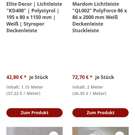
Elite Decor | Lichtleiste
Mardom Lichtleiste
"KD408" | Polystyrol |
"QL002" PolyForce 86 x
Eigenschaft
195 x 80 x 1150 mm |
86 x 2000 mm Weiß
Weiß | Styropor
Deckenleiste
Deckenleiste
Stuckleiste
Einfasshöhe
Farbe
Höhe
42,80 € *
je Stück
72,70 € *
je Stück
Länge
Inhalt: 1,15 Meter
Inhalt: 2 Meter
(37,22 € / Meter)
(36,35 € / Meter)
Material
Zum Produkt
Zum Produkt
Profil