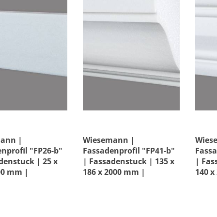
rial
Preis
ann |
Wiesemann |
Wies
nprofil "FP26-b"
Fassadenprofil "FP41-b"
Fassa
denstuck | 25 x
| Fassadenstuck | 135 x
| Fas
00 mm |
186 x 2000 mm |
140 x
tuck |
Außenstuck |
Auße
htet
Beschichtet
Besch