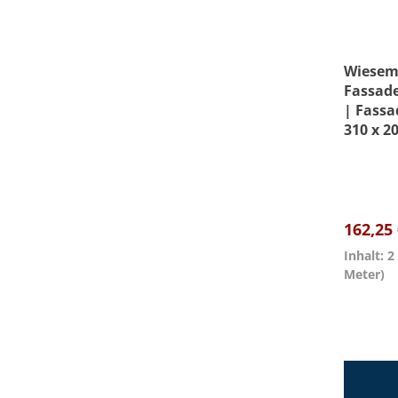
Wiesem
Fassade
| Fassa
310 x 2
Außens
Beschic
162,25
Inhalt: 
Meter)