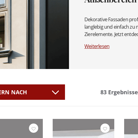
Dekorative Fassaden prof
langlebig und einfach zu
Zierelemente. Jetzt ent
Weiterlesen
TERN NACH
83
Ergebnisse
eller
Beschichtung
e
Höhe