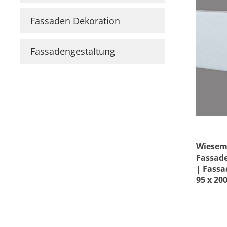
Sockelleisten
Fassaden Dekoration
Mate
Montageanleitung für
Bodenprofile
Fassadengestaltung
Montageanleitung für
3D Wandpaneele
Vliestapete tapezieren
Wiesem
Fassade
| Fassa
95 x 20
Außens
Beschic