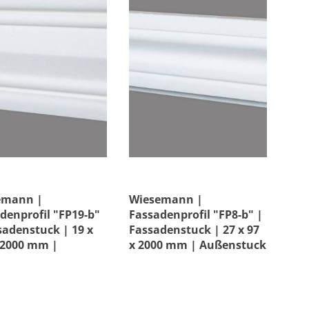
emann |
Wiesemann |
denprofil "FP19-b"
Fassadenprofil "FP8-b" |
sadenstuck | 19 x
Fassadenstuck | 27 x 97
 2000 mm |
x 2000 mm | Außenstuck
nstuck |
| Beschichtet
ichtet