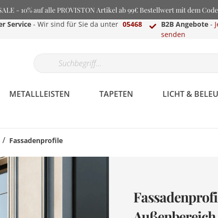
LE - 10% auf alle PROVISTON Artikel ab 99€ Bestellwert mit dem Cod
r Service
- Wir sind für Sie da unter
05468
B2B Angebote
-
J
senden
METALLLEISTEN
TAPETEN
LICHT & BEL
/
Fassadenprofile
Fassadenprofil
Außenbereich