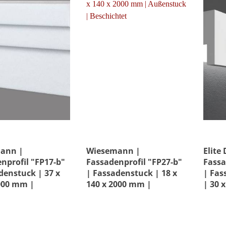
ann |
Wiesemann |
Elite
nprofil "FP17-b"
Fassadenprofil "FP27-b"
Fassa
denstuck | 37 x
| Fassadenstuck | 18 x
| Fas
000 mm |
140 x 2000 mm |
| 30 
tuck |
Außenstuck |
Unbes
htet
Beschichtet