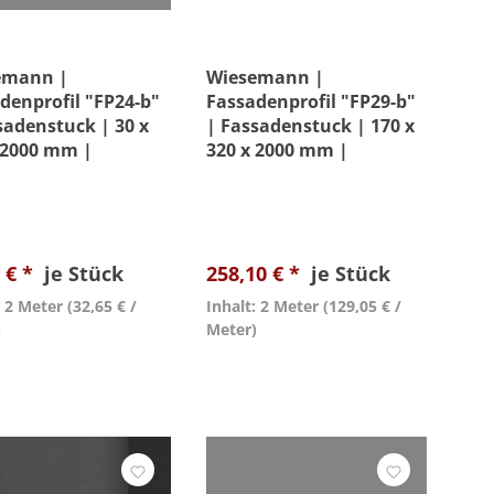
emann |
Wiesemann |
denprofil "FP24-b"
Fassadenprofil "FP29-b"
sadenstuck | 30 x
| Fassadenstuck | 170 x
 2000 mm |
320 x 2000 mm |
nstuck |
Außenstuck |
ichtet
Beschichtet
 € *
je Stück
258,10 € *
je Stück
: 2 Meter
(32,65 € /
Inhalt: 2 Meter
(129,05 € /
)
Meter)