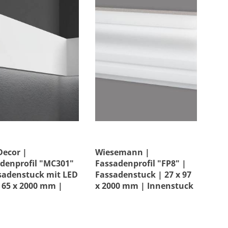
 Decor |
Wiesemann |
denprofil "MC301"
Fassadenprofil "FP8" |
sadenstuck mit LED
Fassadenstuck | 27 x 97
x 65 x 2000 mm |
x 2000 mm | Innenstuck
chichtet
| Unbeschichtet