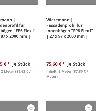
emann |
Wiesemann |
denprofil für
Fassadenprofil für
bögen "FP6 Flex I"
Innenbögen "FP8 Flex I"
x 87 x 2000 mm |
| 27 x 97 x 2000 mm |
chichtet
Unbeschichtet
5 € *
je Stück
75,60 € *
je Stück
: 2 Meter
(58,62 € /
Inhalt: 2 Meter
(37,80 € /
)
Meter)