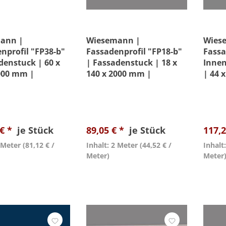
ann |
Wiesemann |
Wies
nprofil "FP38-b"
Fassadenprofil "FP18-b"
Fassa
denstuck | 60 x
| Fassadenstuck | 18 x
Innen
000 mm |
140 x 2000 mm |
| 44 
tuck |
Außenstuck |
Unbes
htet
Beschichtet
 € *
je Stück
89,05 € *
je Stück
117,2
2 Meter
(81,12 € /
Inhalt: 2 Meter
(44,52 € /
Inhalt
Meter)
Meter