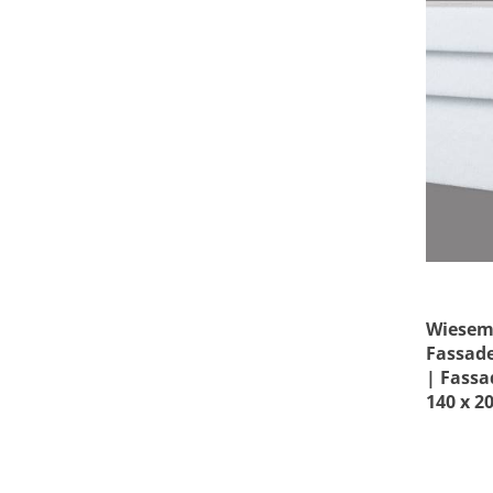
Wiesem
Fassade
| Fassa
140 x 2
Außens
Beschic