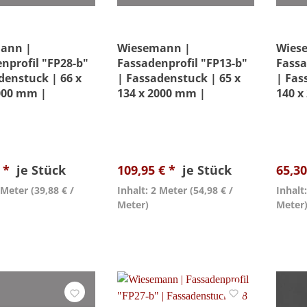
ann |
Wiesemann |
Wies
nprofil "FP28-b"
Fassadenprofil "FP13-b"
Fassa
denstuck | 66 x
| Fassadenstuck | 65 x
| Fas
000 mm |
134 x 2000 mm |
140 x
tuck |
Außenstuck |
Auße
htet
Beschichtet
Besch
€ *
je Stück
109,95 € *
je Stück
65,30
2 Meter
(39,88 € /
Inhalt: 2 Meter
(54,98 € /
Inhalt
Meter)
Meter