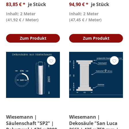
83,85 € *
je Stück
94,90 € *
je Stück
Inhalt: 2 Meter
Inhalt: 2 Meter
(41,92 € / Meter)
(47,45 € / Meter)
Zum Produkt
Zum Produkt
Wiesemann |
Wiesemann |
Säulenschaft "SP2" |
Dekosäule "San Luca