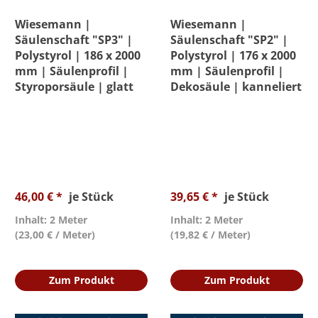
Farbe
Wiesemann |
Wiesemann |
Säulenschaft "SP3" |
Säulenschaft "SP2" |
Höhe
Polystyrol | 186 x 2000
Polystyrol | 176 x 2000
mm | Säulenprofil |
mm | Säulenprofil |
Styroporsäule | glatt
Dekosäule | kanneliert
Innendurchmesser
Länge
Material
46,00 € *
je Stück
39,65 € *
je Stück
Preis
Inhalt: 2 Meter
Inhalt: 2 Meter
(23,00 € / Meter)
(19,82 € / Meter)
Zum Produkt
Zum Produkt