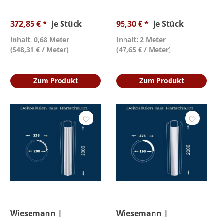
372,85 € *
je Stück
95,30 € *
je Stück
Inhalt: 0,68 Meter
Inhalt: 2 Meter
(548,31 € / Meter)
(47,65 € / Meter)
Zum Produkt
Zum Produkt
Wiesemann |
Wiesemann |