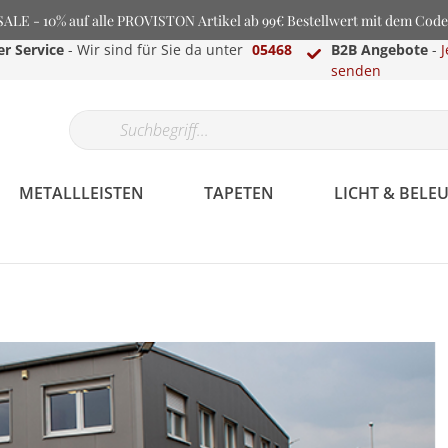
LE - 10% auf alle PROVISTON Artikel ab 99€ Bestellwert mit dem Cod
r Service
- Wir sind für Sie da unter
05468
B2B Angebote
-
J
senden
METALLLEISTEN
TAPETEN
LICHT & BEL