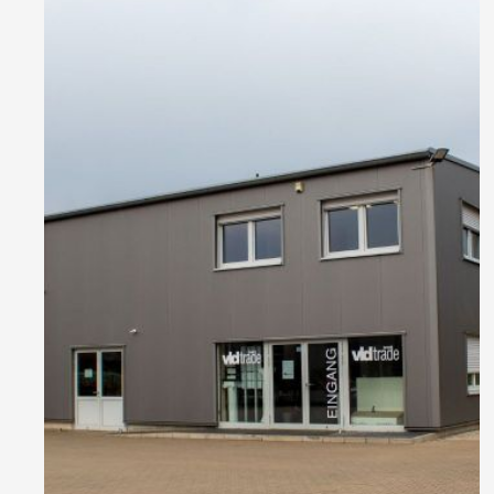
Sockelleisten
Montageanleitung für
Bodenprofile
Montageanleitung für
3D Wandpaneele
Vliestapete tapezieren