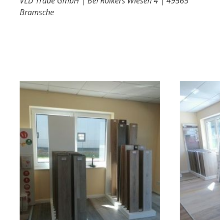
VLD Trade GmbH | Bei Rölkers Wiesen 4 | 49565
Bramsche