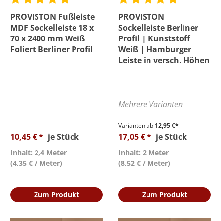
Farbe
PROVISTON Fußleiste
PROVISTON
MDF Sockelleiste 18 x
Sockelleiste Berliner
Höhe
70 x 2400 mm Weiß
Profil | Kunststoff
Foliert Berliner Profil
Weiß | Hamburger
Leiste in versch. Höhen
Länge
Material
Mehrere Varianten
Profil
Varianten ab
12,95 €*
10,45 € *
je Stück
17,05 € *
je Stück
Wasserfest
Inhalt: 2,4 Meter
Inhalt: 2 Meter
(4,35 € / Meter)
(8,52 € / Meter)
Preis
Zum Produkt
Zum Produkt
Bewertung mind.