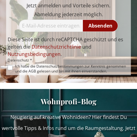
Jetzt anmelden und Vorteile sichern.
Abmeldung jederzeit möglich.
Absenden
Diese Seite ist durch reCAPTCHA geschützt und es
gelten die
Datenschutzrichtlinie
und
Nutzungsbedingungen
.
Datenschutz *
Ich habe die
Datenschutzbestimmungen
zur Kenntnis genommen
und die
AGB
gelesen und bin mit ihnen einverstanden.
Wohnprofi-Blog
Neugierig auf kreative Wohnideen? Hier findest Du
wertvolle Tipps & Infos rund um die Raumgestaltung. Jetzt