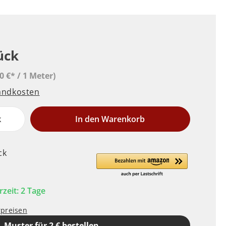
ück
0 €* / 1 Meter)
sandkosten
k
In den Warenkorb
ck
rzeit: 2 Tage
rpreisen
Muster für 2 € bestellen