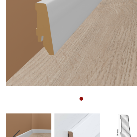
Sockelleisten
Montageanleitung für
Bodenprofile
Montageanleitung für
3D Wandpaneele
Vliestapete tapezieren