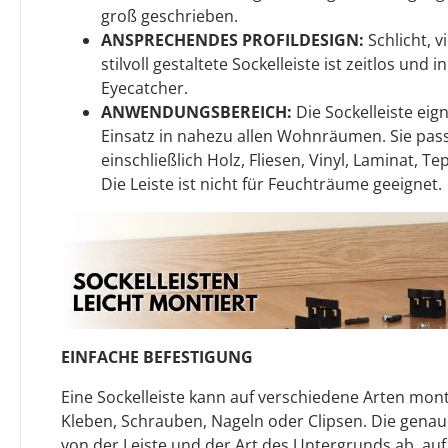
groß geschrieben.
ANSPRECHENDES PROFILDESIGN:
Schlicht, v
stilvoll gestaltete Sockelleiste ist zeitlos und
Eyecatcher.
ANWENDUNGSBEREICH:
Die Sockelleiste eign
Einsatz in nahezu allen Wohnräumen. Sie pass
einschließlich Holz, Fliesen, Vinyl, Laminat, T
Die Leiste ist nicht für Feuchträume geeignet.
EINFACHE BEFESTIGUNG
Eine Sockelleiste kann auf verschiedene Arten mont
Kleben, Schrauben, Nageln oder Clipsen. Die gen
von der Leiste und der Art des Untergrunds ab, auf