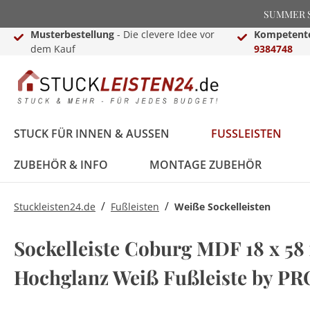
SUMMER SA
Musterbestellung
- Die clevere Idee vor
Kompetente
dem Kauf
9384748
STUCK FÜR INNEN & AUSSEN
FUSSLEISTEN
ZUBEHÖR & INFO
MONTAGE ZUBEHÖR
/
/
Stuckleisten24.de
Fußleisten
Weiße Sockelleisten
Stuckleisten &
Black Edition
Treppenkanten &
Lichtleisten für Wand
Dekosäulen für Innen
Montage Zubehör
Stuck von NMC
Weiße Sockelleisten
Laminat-,Vinyl- &
LED Fußleisten
Basen & Kapitelle
Raumgestaltungsideen
Sockelleiste Coburg MDF 18 x 5
Deckenleisten
Treppenkantenschutz
& Decke
& Außen
Parkettprofile
Stuckleisten für die
Stuckleisten24
Hochglanz Weiß Fußleiste by P
Stuckleisten aus
Treppenkanten & -
Decke
Videokanal
FAQ - Häufig gestellte
Styropor
winkel
LED Komplettsets
Pilaster
LED Beleuchtung
Deko Buchstaben
Fragen
Zierleisten für die
Hamburger (Berliner)
Sockelleisten