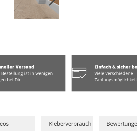
hneller Versand
Einfach & sicher b
 Bestellung ist in wenigen
Viele verschiedene
en bei Dir
Zahlungsmöglichkei
deos
Kleberverbrauch
Bewertung