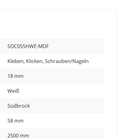
SOC055HWE-MDF
Kleben
, Klicken
, Schrauben/Nageln
18 mm
Weiß
Südbrock
58 mm
2500 mm