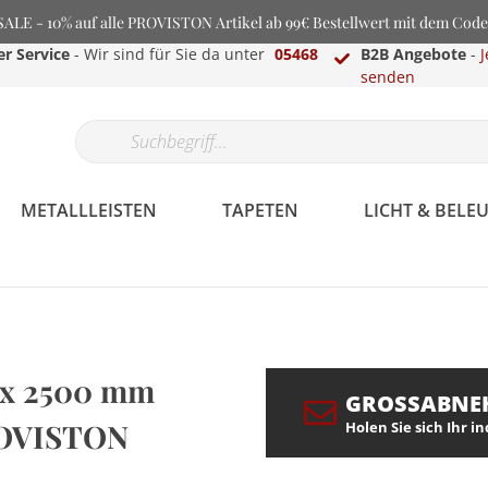
LE - 10% auf alle PROVISTON Artikel ab 99€ Bestellwert mit dem Cod
r Service
- Wir sind für Sie da unter
05468
B2B Angebote
-
J
senden
METALLLEISTEN
TAPETEN
LICHT & BEL
8 x 2500 mm
GROSSABNE
ROVISTON
Holen Sie sich Ihr i