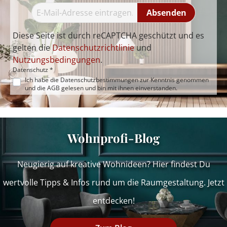
Absenden
Diese Seite ist durch reCAPTCHA geschützt und es
gelten die
Datenschutzrichtlinie
und
Nutzungsbedingungen
.
Datenschutz *
Ich habe die
Datenschutzbestimmungen
zur Kenntnis genommen
und die
AGB
gelesen und bin mit ihnen einverstanden.
Wohnprofi-Blog
Neugierig auf kreative Wohnideen? Hier findest Du
wertvolle Tipps & Infos rund um die Raumgestaltung. Jetzt
entdecken!