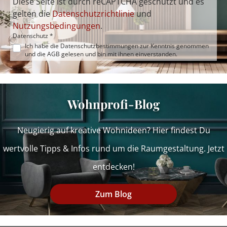
Diese Seite ist durch reCAPTCHA geschützt und es
gelten die
Datenschutzrichtlinie
und
Nutzungsbedingungen
.
Datenschutz *
Ich habe die
Datenschutzbestimmungen
zur Kenntnis genommen
und die
AGB
gelesen und bin mit ihnen einverstanden.
Wohnprofi-Blog
Neugierig auf kreative Wohnideen? Hier findest Du
wertvolle Tipps & Infos rund um die Raumgestaltung. Jetzt
entdecken!
Zum Blog