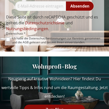
Absenden
Diese Seite ist durch reCAPTCHA geschützt und es
gelten die
Datenschutzrichtlinie
und
Nutzungsbedingungen
.
Datenschutz *
Ich habe die
Datenschutzbestimmungen
zur Kenntnis genommen
und die
AGB
gelesen und bin mit ihnen einverstanden.
Wohnprofi-Blog
Neugierig auf kreative Wohnideen? Hier findest Du
wertvolle Tipps & Infos rund um die Raumgestaltung. Jetzt
entdecken!