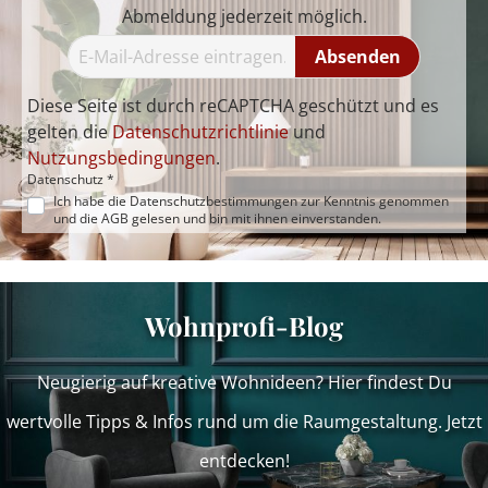
Abmeldung jederzeit möglich.
Absenden
Diese Seite ist durch reCAPTCHA geschützt und es
gelten die
Datenschutzrichtlinie
und
Nutzungsbedingungen
.
Datenschutz *
Ich habe die
Datenschutzbestimmungen
zur Kenntnis genommen
und die
AGB
gelesen und bin mit ihnen einverstanden.
Wohnprofi-Blog
Neugierig auf kreative Wohnideen? Hier findest Du
wertvolle Tipps & Infos rund um die Raumgestaltung. Jetzt
entdecken!