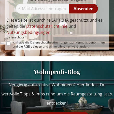
Absenden
Diese Seite ist durch reCAPTCHA geschützt und es
gelten die
Datenschutzrichtlinie
und
Nutzungsbedingungen
.
Datenschutz *
Ich habe die
Datenschutzbestimmungen
zur Kenntnis genommen
und die
AGB
gelesen und bin mit ihnen einverstanden.
Wohnprofi-Blog
Neugierig auf kreative Wohnideen? Hier findest Du
wertvolle Tipps & Infos rund um die Raumgestaltung. Jetzt
entdecken!