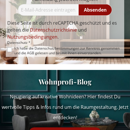
Absenden
Diese Seite ist durch reCAPTCHA geschützt und es
gelten die
Datenschutzrichtlinie
und
Nutzungsbedingungen
.
Datenschutz *
Ich habe die
Datenschutzbestimmungen
zur Kenntnis genommen
und die
AGB
gelesen und bin mit ihnen einverstanden.
Wohnprofi-Blog
Neugierig auf kreative Wohnideen? Hier findest Du
wertvolle Tipps & Infos rund um die Raumgestaltung. Jetzt
entdecken!