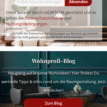
Absenden
Diese Seite ist durch reCAPTCHA geschützt und es
gelten die
Datenschutzrichtlinie
und
Nutzungsbedingungen
.
Datenschutz *
Ich habe die
Datenschutzbestimmungen
zur Kenntnis genommen
und die
AGB
gelesen und bin mit ihnen einverstanden.
Wohnprofi-Blog
Neugierig auf kreative Wohnideen? Hier findest Du
wertvolle Tipps & Infos rund um die Raumgestaltung. Jetzt
entdecken!
Zum Blog