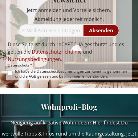
Jetzt anmelden und Vorteile sichern.
Abmeldung jederzeit möglich.
Absenden
Diese Seite ist durch reCAPTCHA geschützt und es
gelten die
Datenschutzrichtlinie
und
Nutzungsbedingungen
.
Datenschutz *
Ich habe die
Datenschutzbestimmungen
zur Kenntnis genommen
und die
AGB
gelesen und bin mit ihnen einverstanden.
Wohnprofi-Blog
Neugierig auf kreative Wohnideen? Hier findest Du
wertvolle Tipps & Infos rund um die Raumgestaltung. Jetzt