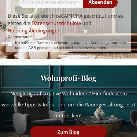
Absenden
Diese Seite ist durch reCAPTCHA geschützt und es
gelten die
Datenschutzrichtlinie
und
Nutzungsbedingungen
.
Datenschutz *
Ich habe die
Datenschutzbestimmungen
zur Kenntnis genommen
und die
AGB
gelesen und bin mit ihnen einverstanden.
Wohnprofi-Blog
Neugierig auf kreative Wohnideen? Hier findest Du
wertvolle Tipps & Infos rund um die Raumgestaltung. Jetzt
entdecken!
Zum Blog