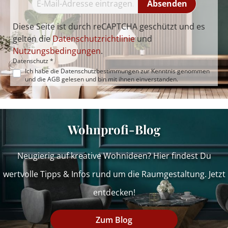
Absenden
Diese Seite ist durch reCAPTCHA geschützt und es
gelten die
Datenschutzrichtlinie
und
Nutzungsbedingungen
.
Datenschutz *
Ich habe die
Datenschutzbestimmungen
zur Kenntnis genommen
und die
AGB
gelesen und bin mit ihnen einverstanden.
Wohnprofi-Blog
Neugierig auf kreative Wohnideen? Hier findest Du
wertvolle Tipps & Infos rund um die Raumgestaltung. Jetzt
entdecken!
Zum Blog