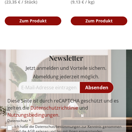
(23,35 € / Stück)
(9,13 € / kg)
Zum Produkt
Zum Produkt
Newsletter
Jetzt anmelden und Vorteile sichern.
Abmeldung jederzeit möglich.
Absenden
Diese Seite ist durch reCAPTCHA geschützt und es
gelten die
Datenschutzrichtlinie
und
Nutzungsbedingungen
.
Datenschutz *
Ich habe die
Datenschutzbestimmungen
zur Kenntnis genommen
und die
AGB
gelesen und bin mit ihnen einverstanden.