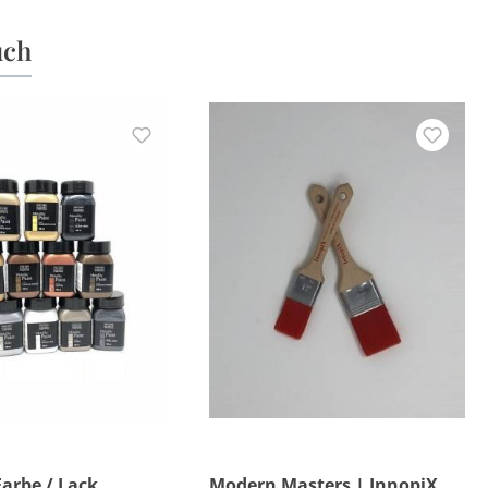
uch
Farbe / Lack
Modern Masters | InnopiX