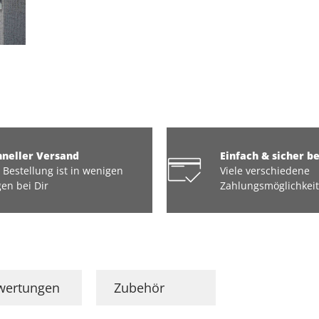
hneller Versand
Einfach & sicher b
 Bestellung ist in wenigen
Viele verschiedene
en bei Dir
Zahlungsmöglichkei
wertungen
Zubehör