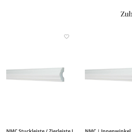
Zub
NMC Stuckleiste / Zierleiste I
NMC | Innenwinkel 