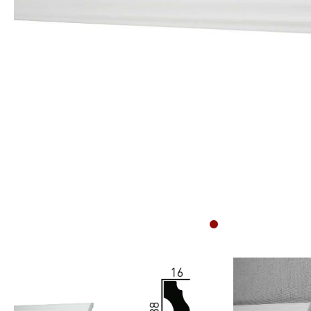
Sockelleisten
Montageanleitung für
Bodenprofile
Montageanleitung für
3D Wandpaneele
Vliestapete tapezieren