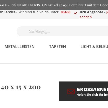
LE - 10% auf alle PROVISTON Artikel ab 99€ Bestellwert mit dem Cod
r Service
- Wir sind für Sie da unter
05468
B2B Angebote
-
J
senden
METALLLEISTEN
TAPETEN
LICHT & BEL
 40 x 15 x 200
GROSSABNE
Holen Sie sich Ihr i