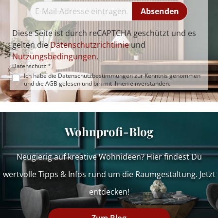
Absenden
Diese Seite ist durch reCAPTCHA geschützt und es
gelten die
Datenschutzrichtlinie
und
Nutzungsbedingungen
.
Datenschutz *
Ich habe die
Datenschutzbestimmungen
zur Kenntnis genommen
und die
AGB
gelesen und bin mit ihnen einverstanden.
Wohnprofi-Blog
Neugierig auf kreative Wohnideen? Hier findest Du
wertvolle Tipps & Infos rund um die Raumgestaltung. Jetzt
entdecken!