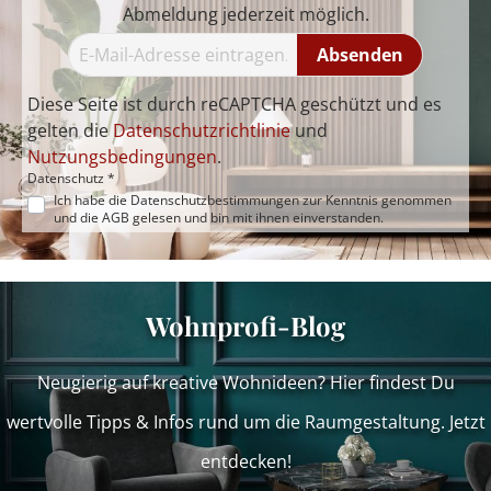
Abmeldung jederzeit möglich.
Absenden
Diese Seite ist durch reCAPTCHA geschützt und es
gelten die
Datenschutzrichtlinie
und
Nutzungsbedingungen
.
Datenschutz *
Ich habe die
Datenschutzbestimmungen
zur Kenntnis genommen
und die
AGB
gelesen und bin mit ihnen einverstanden.
Wohnprofi-Blog
Neugierig auf kreative Wohnideen? Hier findest Du
wertvolle Tipps & Infos rund um die Raumgestaltung. Jetzt
entdecken!