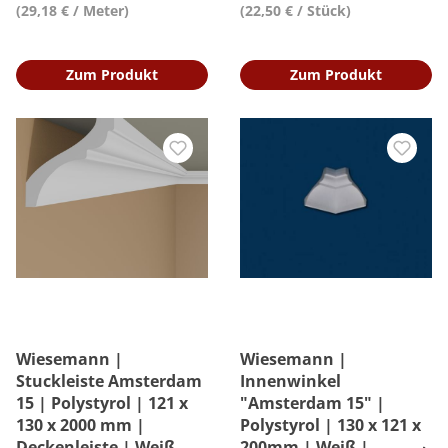
(29,18 € / Meter)
(22,50 € / Stück)
Zum Produkt
Zum Produkt
Wiesemann |
Wiesemann |
Stuckleiste Amsterdam
Innenwinkel
15 | Polystyrol | 121 x
"Amsterdam 15" |
130 x 2000 mm |
Polystyrol | 130 x 121 x
Deckenleiste | Weiß
200mm | Weiß |