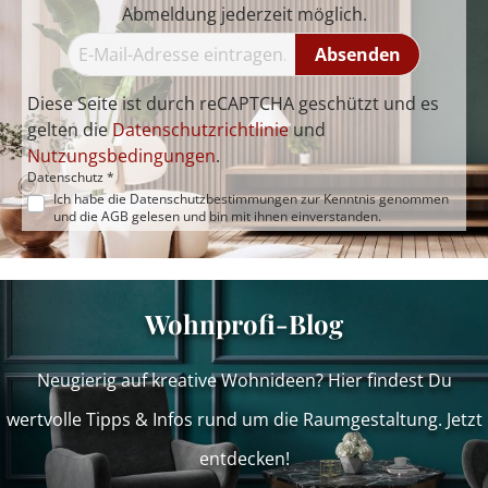
Abmeldung jederzeit möglich.
Absenden
Diese Seite ist durch reCAPTCHA geschützt und es
gelten die
Datenschutzrichtlinie
und
Nutzungsbedingungen
.
Datenschutz *
Ich habe die
Datenschutzbestimmungen
zur Kenntnis genommen
und die
AGB
gelesen und bin mit ihnen einverstanden.
Wohnprofi-Blog
Neugierig auf kreative Wohnideen? Hier findest Du
wertvolle Tipps & Infos rund um die Raumgestaltung. Jetzt
entdecken!