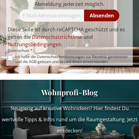
Abmeldung jederzeit möglich.
Absenden
Diese Seite ist durch reCAPTCHA geschützt und es
gelten die
Datenschutzrichtlinie
und
Nutzungsbedingungen
.
Datenschutz *
Ich habe die
Datenschutzbestimmungen
zur Kenntnis genommen
und die
AGB
gelesen und bin mit ihnen einverstanden.
Wohnprofi-Blog
Neugierig auf kreative Wohnideen? Hier findest Du
wertvolle Tipps & Infos rund um die Raumgestaltung. Jetzt
entdecken!