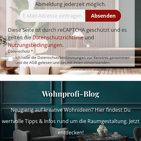
Abmeldung jederzeit möglich.
Absenden
Diese Seite ist durch reCAPTCHA geschützt und es
gelten die
Datenschutzrichtlinie
und
Nutzungsbedingungen
.
Datenschutz *
Ich habe die
Datenschutzbestimmungen
zur Kenntnis genommen
und die
AGB
gelesen und bin mit ihnen einverstanden.
Wohnprofi-Blog
Neugierig auf kreative Wohnideen? Hier findest Du
wertvolle Tipps & Infos rund um die Raumgestaltung. Jetzt
entdecken!