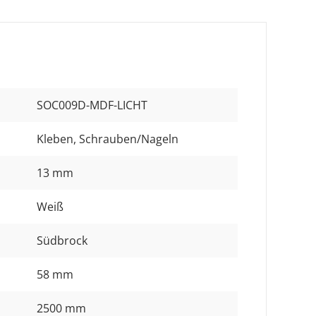
SOC009D-MDF-LICHT
Kleben
, Schrauben/Nageln
13 mm
Weiß
Südbrock
58 mm
2500 mm