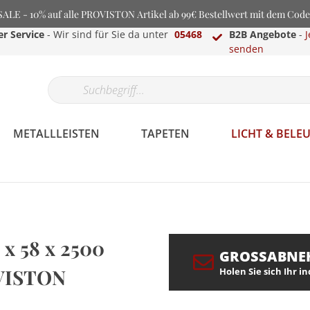
LE - 10% auf alle PROVISTON Artikel ab 99€ Bestellwert mit dem Cod
r Service
- Wir sind für Sie da unter
05468
B2B Angebote
-
J
senden
METALLLEISTEN
TAPETEN
LICHT & BEL
 x 58 x 2500
GROSSABNE
OVISTON
Holen Sie sich Ihr i