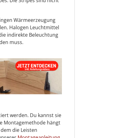
es. Die Stripes sind nicht
eringen Wärmeerzeugung
den. Halogen Leuchtmittel
 die indirekte Beleuchtung
rden muss.
iert werden. Du kannst sie
aue Montagemethode hängt
 dem die Leisten
 unserer
Montageanleitung