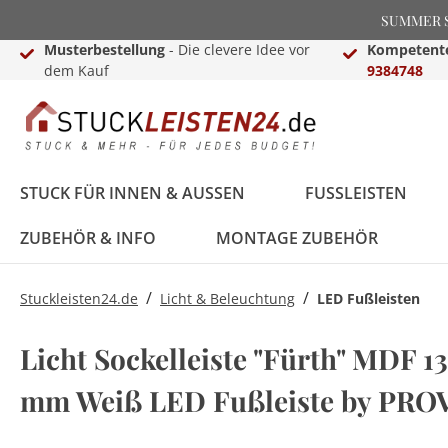
SUMMER SA
Musterbestellung
- Die clevere Idee vor
Kompetente
dem Kauf
9384748
STUCK FÜR INNEN & AUSSEN
FUSSLEISTEN
ZUBEHÖR & INFO
MONTAGE ZUBEHÖR
/
/
Stuckleisten24.de
Licht & Beleuchtung
LED Fußleisten
Stuckleisten &
Black Edition
Treppenkanten &
Lichtleisten für Wand
Dekosäulen für Innen
Montage Zubehör
Stuck von NMC
Weiße Sockelleisten
Laminat-,Vinyl- &
LED Fußleisten
Basen & Kapitelle
Raumgestaltungsideen
Licht Sockelleiste "Fürth" MDF 13
Deckenleisten
Treppenkantenschutz
& Decke
& Außen
Parkettprofile
Stuckleisten für die
Stuckleisten24
mm Weiß LED Fußleiste by PR
Stuckleisten aus
Treppenkanten & -
Decke
Videokanal
FAQ - Häufig gestellte
Styropor
winkel
LED Komplettsets
Pilaster
LED Beleuchtung
Deko Buchstaben
Fragen
Zierleisten für die
Hamburger (Berliner)
Sockelleisten