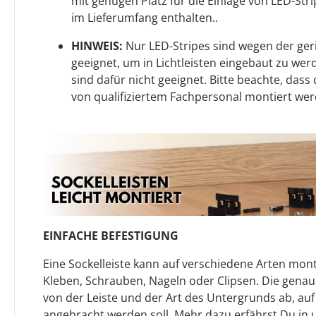
mit genügen Platz für die Einlage von LED-Strip
im Lieferumfang enthalten..
HINWEIS:
Nur LED-Stripes sind wegen der g
geeignet, um in Lichtleisten eingebaut zu wer
sind dafür nicht geeignet. Bitte beachte, dass
von qualifiziertem Fachpersonal montiert we
EINFACHE BEFESTIGUNG
Eine Sockelleiste kann auf verschiedene Arten mont
Kleben, Schrauben, Nageln oder Clipsen. Die gen
von der Leiste und der Art des Untergrunds ab, auf
angebracht werden soll. Mehr dazu erfährst Du in