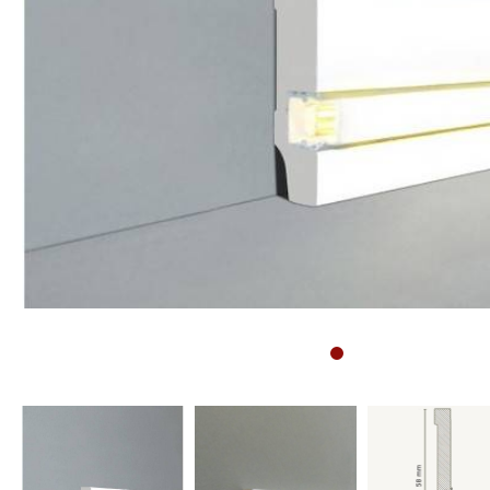
Sockelleisten
Montageanleitung für
Bodenprofile
Montageanleitung für
3D Wandpaneele
Vliestapete tapezieren