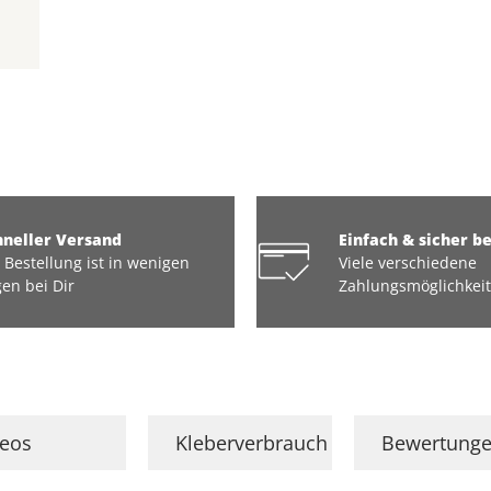
hneller Versand
Einfach & sicher b
 Bestellung ist in wenigen
Viele verschiedene
en bei Dir
Zahlungsmöglichkei
deos
Kleberverbrauch
Bewertung