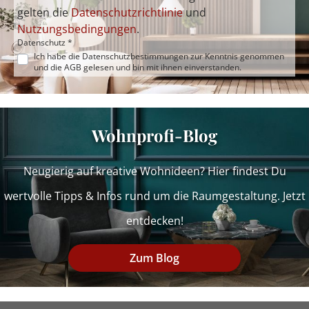
gelten die
Datenschutzrichtlinie
und
Nutzungsbedingungen
.
Datenschutz *
Ich habe die
Datenschutzbestimmungen
zur Kenntnis genommen
und die
AGB
gelesen und bin mit ihnen einverstanden.
Wohnprofi-Blog
Neugierig auf kreative Wohnideen? Hier findest Du
wertvolle Tipps & Infos rund um die Raumgestaltung. Jetzt
entdecken!
Zum Blog