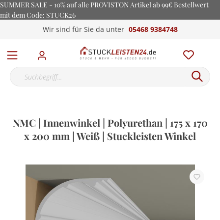
SUMMER SALE - 10% auf alle PROVISTON Artikel ab 99€ Bestellwert
mit dem Code: STUCK26
Wir sind für Sie da unter
05468 9384748
NMC | Innenwinkel | Polyurethan | 175 x 170
x 200 mm | Weiß | Stuckleisten Winkel