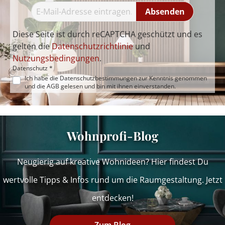
Absenden
Diese Seite ist durch reCAPTCHA geschützt und es
gelten die
Datenschutzrichtlinie
und
Nutzungsbedingungen
.
Datenschutz *
Ich habe die
Datenschutzbestimmungen
zur Kenntnis genommen
und die
AGB
gelesen und bin mit ihnen einverstanden.
Wohnprofi-Blog
Neugierig auf kreative Wohnideen? Hier findest Du
wertvolle Tipps & Infos rund um die Raumgestaltung. Jetzt
entdecken!