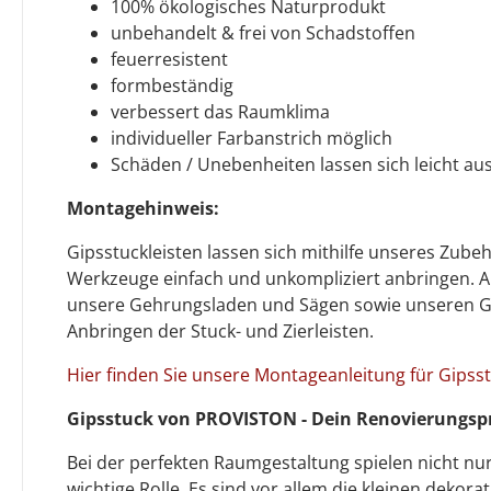
100% ökologisches Naturprodukt
unbehandelt & frei von Schadstoffen
feuerresistent
formbeständig
verbessert das Raumklima
individueller Farbanstrich möglich
Schäden / Unebenheiten lassen sich leicht au
Montagehinweis:
Gipsstuckleisten lassen sich mithilfe unseres Zub
Werkzeuge einfach und unkompliziert anbringen. A
unsere Gehrungsladen und Sägen sowie unseren G
Anbringen der Stuck- und Zierleisten.
Hier finden Sie unsere Montageanleitung für Gipsst
Gipsstuck von PROVISTON - Dein Renovierungspr
Bei der perfekten Raumgestaltung spielen nicht nu
wichtige Rolle. Es sind vor allem die kleinen dekorat