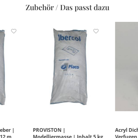
Zubehör / Das passt dazu
eber |
PROVISTON |
Acryl Dic
 12 m
Modelliermasse | Inhalt 5 kg
Verfugen