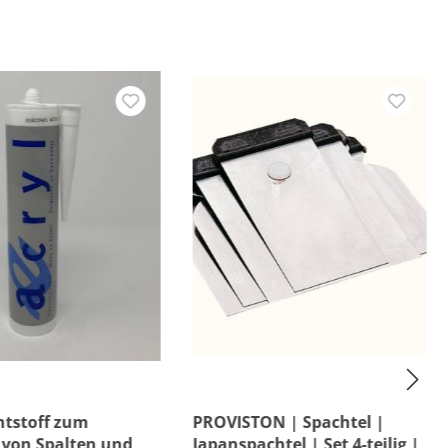
htstoff zum
PROVISTON | Spachtel |
 von Spalten und
Japanspachtel | Set 4-teilig |