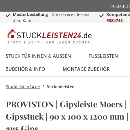
SUMMER SA
Musterbestellung
- Die clevere Idee vor
Kompetente
dem Kauf
9384748
STUCK FÜR INNEN & AUSSEN
FUSSLEISTEN
ZUBEHÖR & INFO
MONTAGE ZUBEHÖR
/
Stuckleisten24.de
Deckenleisten
Stuckleisten &
Black Edition
Treppenkanten &
Lichtleisten für Wand
Dekosäulen für Innen
Montage Zubehör
Stuck von NMC
Weiße Sockelleisten
Laminat-,Vinyl- &
LED Fußleisten
Basen & Kapitelle
Raumgestaltungsideen
PROVISTON | Gipsleiste Moers | 
Deckenleisten
Treppenkantenschutz
& Decke
& Außen
Parkettprofile
Stuckleisten für die
Stuckleisten24
Gipsstuck | 90 x 100 x 1200 mm |
Stuckleisten aus
Treppenkanten & -
Decke
Videokanal
FAQ - Häufig gestellte
Styropor
winkel
LED Komplettsets
Pilaster
LED Beleuchtung
Deko Buchstaben
Fragen
Zierleisten für die
Hamburger (Berliner)
Sockelleisten
aus Gips