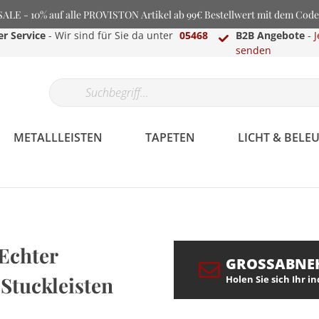
LE - 10% auf alle PROVISTON Artikel ab 99€ Bestellwert mit dem Cod
r Service
- Wir sind für Sie da unter
05468
B2B Angebote
-
J
senden
METALLLEISTEN
TAPETEN
LICHT & BEL
Echter
GROSSABNE
 Stuckleisten
Holen Sie sich Ihr i