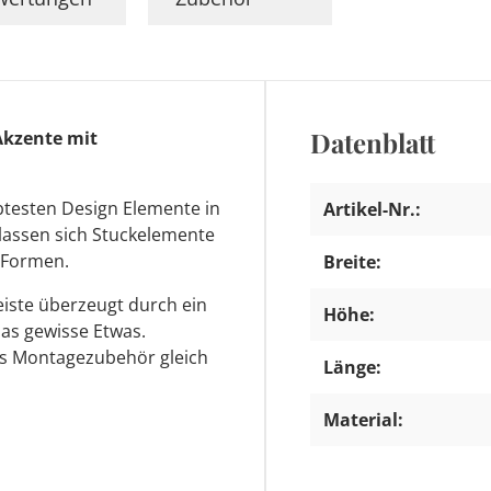
Datenblatt
Akzente mit
ebtesten Design Elemente in
Artikel-Nr.:
lassen sich Stuckelemente
n Formen.
Breite:
eiste überzeugt durch ein
Höhe:
das gewisse Etwas.
es Montagezubehör gleich
Länge:
Material: