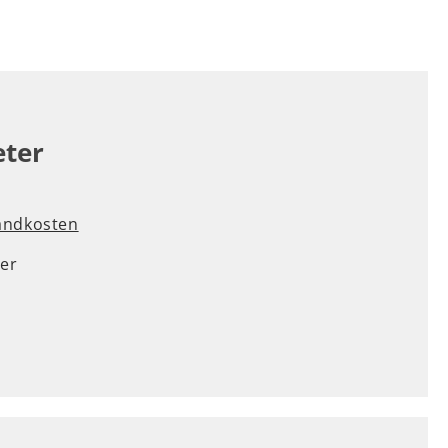
eter
sandkosten
er