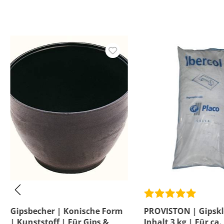
Gipsbecher | Konische Form
PROVISTON | Gipskl
| Kunststoff | Für Gips &
Inhalt 3 kg | Für ca.