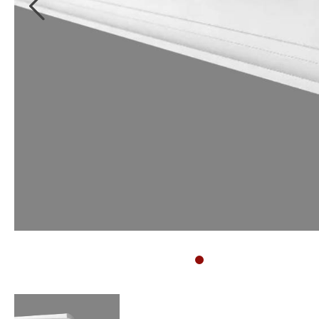
Sockelleisten
Montageanleitung für
Bodenprofile
Montageanleitung für
3D Wandpaneele
Vliestapete tapezieren