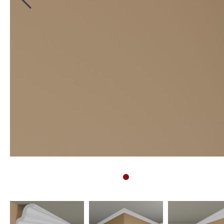
Sockelleisten
Montageanleitung für
Bodenprofile
Montageanleitung für
3D Wandpaneele
Vliestapete tapezieren