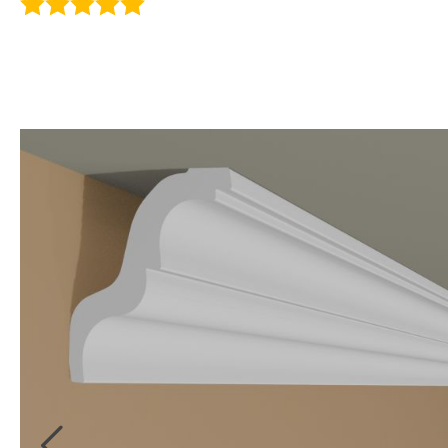
Zierleisten
Treppenkanten mit
Wand
Leisten
Kunststoff
Antirutschprofil
Vorhangschienen &
Rosetten
LED Aluprofile
3D Wandpaneele
Gewerbekundenanfrage
LED Zubehör
PU - Balken
Informationen
Gardinenschienen
Treppenkanten aus
Lichtleisten
Rohr (Fliesen)
LED Fußleisten
Stuckleisten
Edelstahl & Messing
Flexible Leisten
Abdeckleisten
Sonderanfertigung
Fussleisten
Black Edition
Reparaturwinkel für die
Stuckleisten Ratgeber
Treppe
Sockelleisten Ratgeber
Stuckrosetten
LED Lichtleisten
Einschub- &
Übergangs-,Abschluss
Montageanleitungen
Blog
Echter Gipsstuck
Fassadenstuck
Einfassprofile
& Ausgleichsprofile
Montageanleitung für
Stuckleisten aus Gips
Fassadenprofile
Stuckleisten aus Gips
Zier- & Wandleisten
Bauprofile
Fensterbank & Gesims
Montageanleitung für
aus Gips
Fassaden Dekoration
Stuckleisten aus
Gipsrosetten
Fassadengestaltung
Styropor
Gipskonsolen
Montageanleitung für
Fassadenstuck
Black Edition
Montageanleitung für