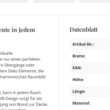
Datenblatt
ente in jedem
Artikel-Nr.:
viduelle
Breite:
t nur einen perfekten
re Übergänge oder
EAN:
llem Deko Elemente, die
n harmonisches Raumbild
Höhe:
Länge:
te, kann in jedem Raum
fil-Design sorgt für ein
Material:
gang von Wand zur Decke.