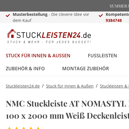
SUMMER SA
Musterbestellung
- Die clevere Idee vor
Kompetente
dem Kauf
9384748
STUCK FÜR INNEN & AUSSEN
FUSSLEISTEN
ZUBEHÖR & INFO
MONTAGE ZUBEHÖR
/
/
Stuckleisten24.de
Stuck für Innen & Außen
Stuckleisten &
Stuckleisten &
Black Edition
Treppenkanten &
Lichtleisten für Wand
Dekosäulen für Innen
Montage Zubehör
Stuck von NMC
Weiße Sockelleisten
Laminat-,Vinyl- &
LED Fußleisten
Basen & Kapitelle
Raumgestaltungsideen
NMC Stuckleiste AT NOMASTYL P
Deckenleisten
Treppenkantenschutz
& Decke
& Außen
Parkettprofile
Stuckleisten für die
Stuckleisten24
100 x 2000 mm Weiß Deckenleis
Stuckleisten aus
Treppenkanten & -
Decke
Videokanal
FAQ - Häufig gestellte
Styropor
winkel
LED Komplettsets
Pilaster
LED Beleuchtung
Deko Buchstaben
Fragen
Zierleisten für die
Hamburger (Berliner)
Sockelleisten