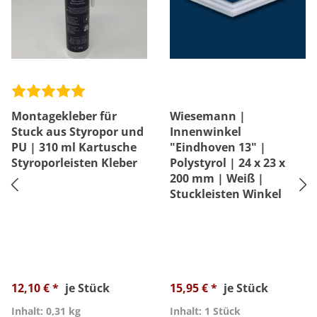
Montagekleber für
Wiesemann |
Stuck aus Styropor und
Innenwinkel
PU | 310 ml Kartusche
"Eindhoven 13" |
Styroporleisten Kleber
Polystyrol | 24 x 23 x
200 mm | Weiß |
Stuckleisten Winkel
12,10 € *
je Stück
15,95 € *
je Stück
Inhalt: 0,31 kg
Inhalt: 1 Stück