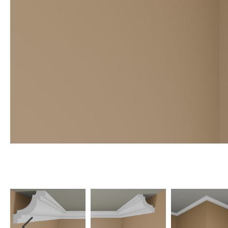
Sockelleisten
Montageanleitung für
Bodenprofile
Montageanleitung für
3D Wandpaneele
Vliestapete tapezieren