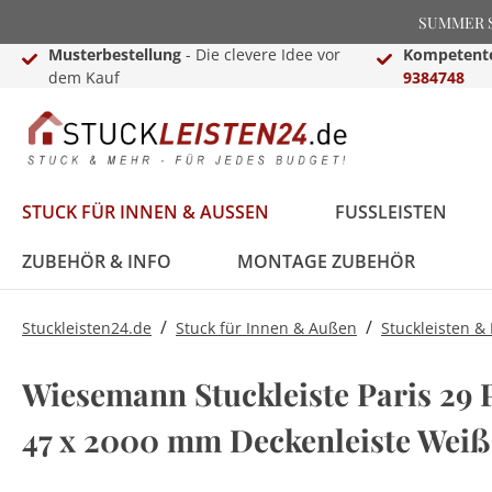
SUMMER SA
Musterbestellung
- Die clevere Idee vor
Kompetente
dem Kauf
9384748
STUCK FÜR INNEN & AUSSEN
FUSSLEISTEN
ZUBEHÖR & INFO
MONTAGE ZUBEHÖR
/
/
Stuckleisten24.de
Stuck für Innen & Außen
Stuckleisten &
Stuckleisten &
Black Edition
Treppenkanten &
Lichtleisten für Wand
Dekosäulen für Innen
Montage Zubehör
Stuck von NMC
Weiße Sockelleisten
Laminat-,Vinyl- &
LED Fußleisten
Basen & Kapitelle
Raumgestaltungsideen
Wiesemann Stuckleiste Paris 29 P
Deckenleisten
Treppenkantenschutz
& Decke
& Außen
Parkettprofile
Stuckleisten für die
Stuckleisten24
47 x 2000 mm Deckenleiste Weiß
Stuckleisten aus
Treppenkanten & -
Decke
Videokanal
FAQ - Häufig gestellte
Styropor
winkel
LED Komplettsets
Pilaster
LED Beleuchtung
Deko Buchstaben
Fragen
Zierleisten für die
Hamburger (Berliner)
Sockelleisten