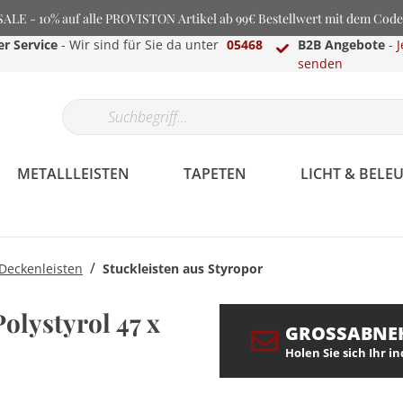
LE - 10% auf alle PROVISTON Artikel ab 99€ Bestellwert mit dem Cod
r Service
- Wir sind für Sie da unter
05468
B2B Angebote
-
J
senden
METALLLEISTEN
TAPETEN
LICHT & BEL
/
 Deckenleisten
Stuckleisten aus Styropor
olystyrol 47 x
GROSSABNE
Holen Sie sich Ihr i