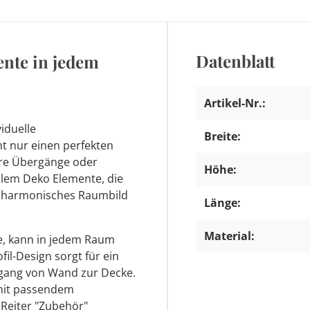
Datenblatt
ente in jedem
Artikel-Nr.:
viduelle
Breite:
t nur einen perfekten
re Übergänge oder
Höhe:
llem Deko Elemente, die
n harmonisches Raumbild
Länge:
Material:
te, kann in jedem Raum
fil-Design sorgt für ein
gang von Wand zur Decke.
 mit passendem
 Reiter "Zubehör"