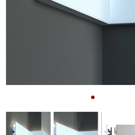
Sockelleisten
Montageanleitung für
Bodenprofile
Montageanleitung für
3D Wandpaneele
Vliestapete tapezieren