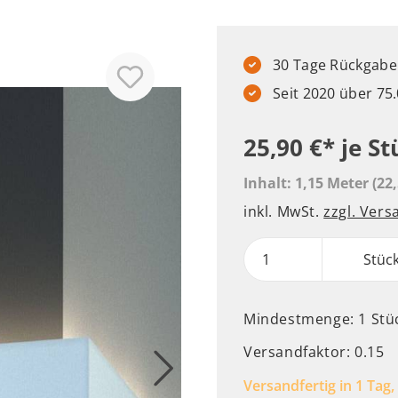
30 Tage Rückgabere
Seit 2020 über 7
25,90 €*
je St
Inhalt:
1,15 Meter
(22
inkl. MwSt.
zzgl. Ver
Stüc
Mindestmenge: 1 Stü
Versandfaktor: 0.15
Versandfertig in 1 Tag,