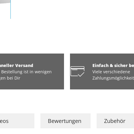
hneller Versand
Einfach & sicher b
 Bestellung ist in wenigen
Viele verschiedene
en bei Dir
Zahlungsmöglichkei
deos
Bewertungen
Zubehör