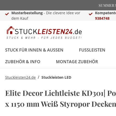
SUMMER SA
Musterbestellung
- Die clevere Idee vor
Kompetente
dem Kauf
9384748
STUCK FÜR INNEN & AUSSEN
FUSSLEISTEN
ZUBEHÖR & INFO
MONTAGE ZUBEHÖR
/
Stuckleisten24.de
Stuckleisten LED
Stuckleisten &
Black Edition
Treppenkanten &
Lichtleisten für Wand
Dekosäulen für Innen
Montage Zubehör
Stuck von NMC
Weiße Sockelleisten
Laminat-,Vinyl- &
LED Fußleisten
Basen & Kapitelle
Raumgestaltungsideen
Elite Decor Lichtleiste KD301| Po
Deckenleisten
Treppenkantenschutz
& Decke
& Außen
Parkettprofile
Stuckleisten für die
Stuckleisten24
x 1150 mm Weiß Styropor Decken
Stuckleisten aus
Treppenkanten & -
Decke
Videokanal
FAQ - Häufig gestellte
Styropor
winkel
LED Komplettsets
Pilaster
LED Beleuchtung
Deko Buchstaben
Fragen
Zierleisten für die
Hamburger (Berliner)
Sockelleisten