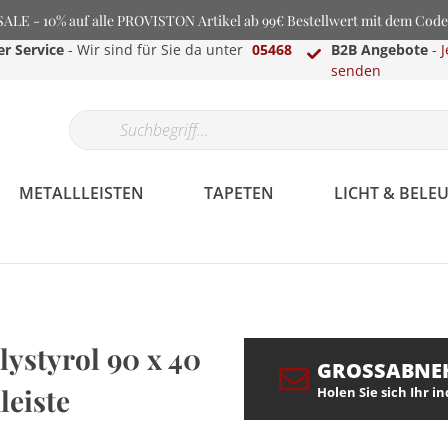
LE - 10% auf alle PROVISTON Artikel ab 99€ Bestellwert mit dem Cod
r Service
- Wir sind für Sie da unter
05468
B2B Angebote
-
J
senden
METALLLEISTEN
TAPETEN
LICHT & BEL
lystyrol 90 x 40
GROSSABNE
leiste
Holen Sie sich Ihr i