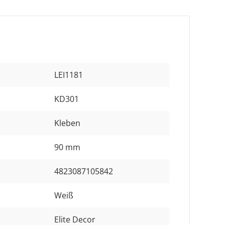
LEI1181
KD301
Kleben
90 mm
4823087105842
Weiß
Elite Decor