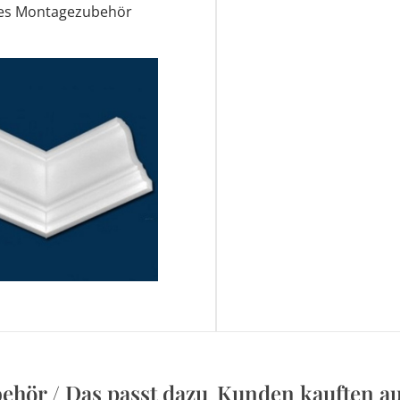
des Montagezubehör
ehör / Das passt dazu
Kunden kauften a