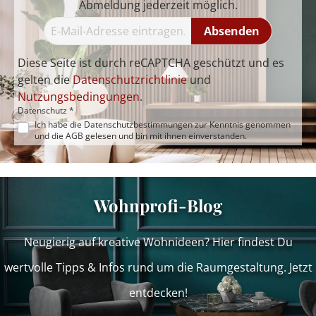
Abmeldung jederzeit möglich.
Absenden
Diese Seite ist durch reCAPTCHA geschützt und es
gelten die
Datenschutzrichtlinie
und
Nutzungsbedingungen
.
Datenschutz *
Ich habe die
Datenschutzbestimmungen
zur Kenntnis genommen
und die
AGB
gelesen und bin mit ihnen einverstanden.
Wohnprofi-Blog
Neugierig auf kreative Wohnideen? Hier findest Du
wertvolle Tipps & Infos rund um die Raumgestaltung. Jetzt
entdecken!