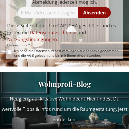
Abmeldung jederzeit möglich.
Absenden
Diese Seite ist durch reCAPTCHA geschützt und es
gelten die
Datenschutzrichtlinie
und
Nutzungsbedingungen
.
Datenschutz *
Ich habe die
Datenschutzbestimmungen
zur Kenntnis genommen
und die
AGB
gelesen und bin mit ihnen einverstanden.
Wohnprofi-Blog
Neugierig auf kreative Wohnideen? Hier findest Du
wertvolle Tipps & Infos rund um die Raumgestaltung. Jetzt
entdecken!