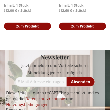
Inhalt: 1 Stück
Inhalt: 1 Stück
(13,00 € / Stück)
(12,60 € / Stück)
Zum Produkt
Zum Produkt
Newsletter
Jetzt anmelden und Vorteile sichern.
Abmeldung jederzeit möglich.
Absenden
Diese Seite ist durch reCAPTCHA geschützt und es
gelten die
Datenschutzrichtlinie
und
Nutzungsbedingungen
.
Datenschutz *