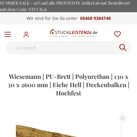
SUMMER SALE - 10% auf alle PROVISTON Artikel ab 99€ Bestellwert
mit dem Code: STUCK26
Wir sind für Sie da unter
05468 9384748
Wiesemann | PU-Brett | Polyurethan | 130 x
30 x 2600 mm | Eiche Hell | Deckenbalken |
Hochfest