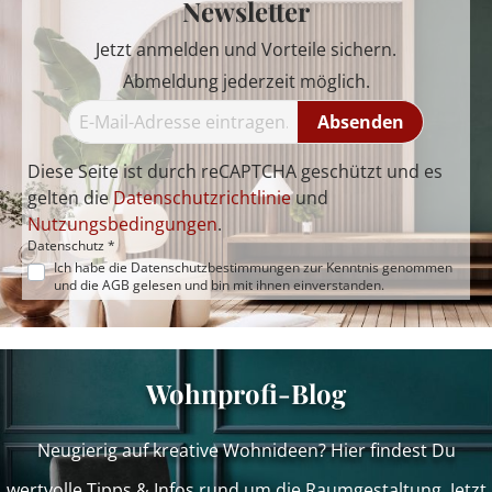
Newsletter
Jetzt anmelden und Vorteile sichern.
Abmeldung jederzeit möglich.
Absenden
Diese Seite ist durch reCAPTCHA geschützt und es
gelten die
Datenschutzrichtlinie
und
Nutzungsbedingungen
.
Datenschutz *
Ich habe die
Datenschutzbestimmungen
zur Kenntnis genommen
und die
AGB
gelesen und bin mit ihnen einverstanden.
Wohnprofi-Blog
Neugierig auf kreative Wohnideen? Hier findest Du
wertvolle Tipps & Infos rund um die Raumgestaltung. Jetzt