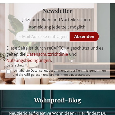
Newsletter
Jetzt anmelden und Vorteile sichern.
Abmeldung jederzeit möglich.
Absenden
Diese Seite ist durch reCAPTCHA geschützt und es
gelten die
Datenschutzrichtlinie
und
Nutzungsbedingungen
.
Datenschutz *
Ich habe die
Datenschutzbestimmungen
zur Kenntnis genommen
und die
AGB
gelesen und bin mit ihnen einverstanden.
Wohnprofi-Blog
Neugierig auf kreative Wohnideen? Hier findest Du