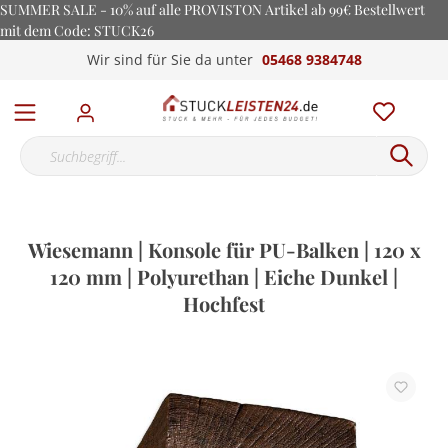
SUMMER SALE - 10% auf alle PROVISTON Artikel ab 99€ Bestellwert
mit dem Code: STUCK26
Wir sind für Sie da unter
05468 9384748
Wiesemann | Konsole für PU-Balken | 120 x
120 mm | Polyurethan | Eiche Dunkel |
Hochfest