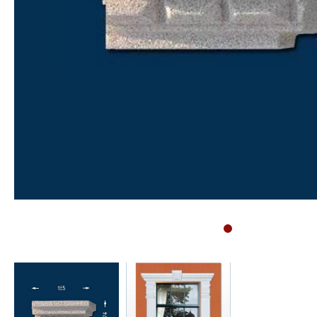
Sockelleisten
Montageanleitung für
Bodenprofile
Montageanleitung für
3D Wandpaneele
Vliestapete tapezieren