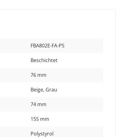
FBA802E-FA-PS
Beschichtet
76 mm
Beige
, Grau
74 mm
155 mm
Polystyrol