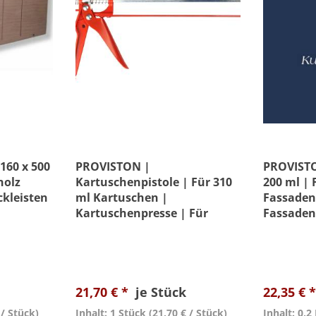
160 x 500
PROVISTON |
PROVISTO
holz
Kartuschenpistole | Für 310
200 ml | 
ckleisten
ml Kartuschen |
Fassaden
Kartuschenpresse | Für
Fassaden
Fugenmasse & Kleber
21,70 € *
je Stück
22,35 € 
 / Stück)
Inhalt: 1 Stück
(21,70 € / Stück)
Inhalt: 0,2 