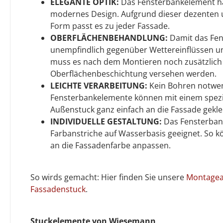
ELEGANTE OPTIK:
Das Fensterbankelement ha
modernes Design. Aufgrund dieser dezenten
Form passt es zu jeder Fassade.
OBERFLÄCHENBEHANDLUNG:
Damit das Fe
unempfindlich gegenüber Wettereinflüssen un
muss es nach dem Montieren noch zusätzlich 
Oberflächenbeschichtung versehen werden.
LEICHTE VERARBEITUNG:
Kein Bohren notwen
Fensterbankelemente können mit einem spezi
Außenstuck ganz einfach an die Fassade gekl
INDIVIDUELLE GESTALTUNG:
Das Fensterbank
Farbanstriche auf Wasserbasis geeignet. So k
an die Fassadenfarbe anpassen.
So wirds gemacht: Hier finden Sie unsere
Montagean
Fassadenstuck
.
Stuckelemente von Wiesemann