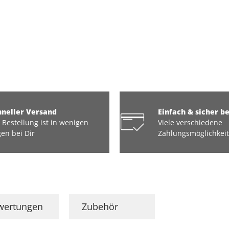
hneller Versand
Einfach & sicher b
 Bestellung ist in wenigen
Viele verschiedene
en bei Dir
Zahlungsmöglichkei
wertungen
Zubehör