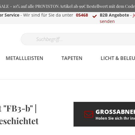
LE - 10% auf alle PROVISTON Artikel ab 99€ Bestellwert mit dem Cod
r Service
- Wir sind für Sie da unter
05468
B2B Angebote
-
J
senden
METALLLEISTEN
TAPETEN
LICHT & BEL
"FB3-b" |
GROSSABNE
eschichtet
Holen Sie sich Ihr i