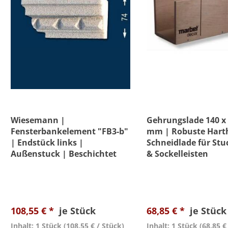
Wiesemann |
Gehrungslade 140 x 
Fensterbankelement "FB3-b"
mm | Robuste Hart
| Endstück links |
Schneidlade für Stu
Außenstuck | Beschichtet
& Sockelleisten
108,55 € *
je Stück
68,85 € *
je Stück
Inhalt: 1 Stück
(108,55 € / Stück)
Inhalt: 1 Stück
(68,85 €