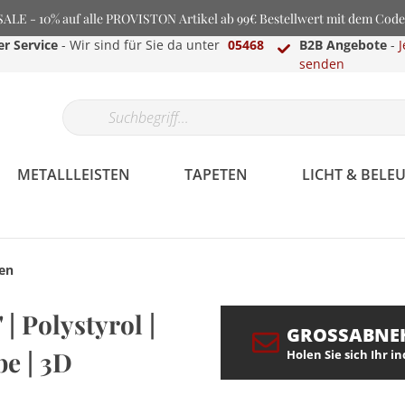
LE - 10% auf alle PROVISTON Artikel ab 99€ Bestellwert mit dem Cod
r Service
- Wir sind für Sie da unter
05468
B2B Angebote
-
J
senden
METALLLEISTEN
TAPETEN
LICHT & BEL
en
 Polystyrol |
GROSSABNE
e | 3D
Holen Sie sich Ihr i