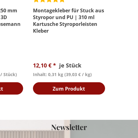
250 mm
Montagekleber für Stuck aus
 3D
Styropor und PU | 310 ml
iesemann
Kartusche Styroporleisten
Kleber
12,10 € *
je Stück
 / Stück)
Inhalt: 0,31 kg
(39,03 € / kg)
kt
Zum Produkt
Newsletter