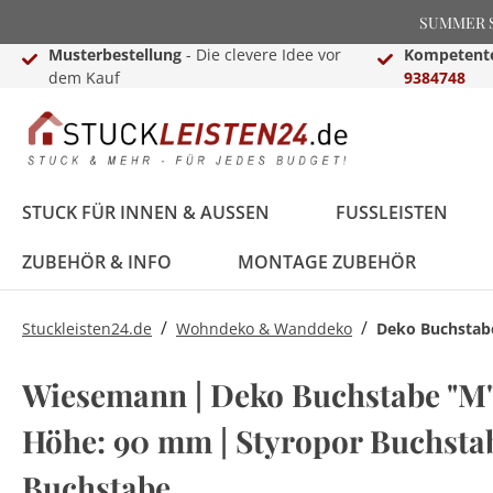
SUMMER SA
Musterbestellung
- Die clevere Idee vor
Kompetente
dem Kauf
9384748
STUCK FÜR INNEN & AUSSEN
FUSSLEISTEN
ZUBEHÖR & INFO
MONTAGE ZUBEHÖR
/
/
Stuckleisten24.de
Wohndeko & Wanddeko
Deko Buchstab
Stuckleisten &
Black Edition
Treppenkanten &
Lichtleisten für Wand
Dekosäulen für Innen
Montage Zubehör
Stuck von NMC
Weiße Sockelleisten
Laminat-,Vinyl- &
LED Fußleisten
Basen & Kapitelle
Raumgestaltungsideen
Wiesemann | Deko Buchstabe "M" |
Deckenleisten
Treppenkantenschutz
& Decke
& Außen
Parkettprofile
Stuckleisten für die
Stuckleisten24
Höhe: 90 mm | Styropor Buchstab
Stuckleisten aus
Treppenkanten & -
Decke
Videokanal
FAQ - Häufig gestellte
Styropor
winkel
LED Komplettsets
Pilaster
LED Beleuchtung
Deko Buchstaben
Fragen
Zierleisten für die
Hamburger (Berliner)
Sockelleisten
Buchstabe