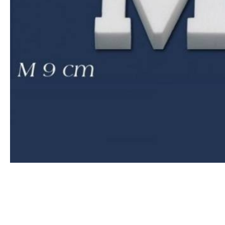
Sockelleisten
Montageanleitung für
Bodenprofile
Montageanleitung für
3D Wandpaneele
Vliestapete tapezieren